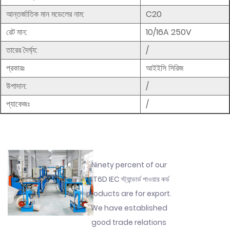
আন্তর্জাতিক মান মডেলের নাম:
C20
রেট মান:
10/16A 250V
তারের দৈর্ঘ্য:
/
প্রকারঃ
আইইসি সিরিজ
উপাদান:
/
প্যাকেজঃ
/
Ninety percent of our
ST6D IEC স্ট্যান্ডার্ড পাওয়ার কর্ড
products are for export.
We have established
good trade relations