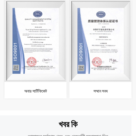
অনার সার্টিফিকেট
সম্মান সনদ
খবর কি