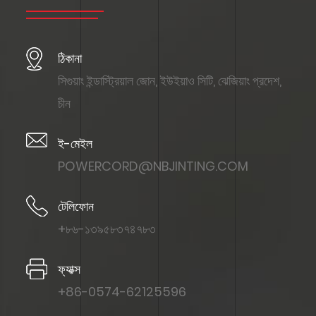
ঠিকানা
সিগুয়াং ইন্ডাস্ট্রিয়াল জোন, ইউইয়াও সিটি, ঝেজিয়াং প্রদেশ,
চীন
ই-মেইল
POWERCORD@NBJINTING.COM
টেলিফোন
+৮৬-১৩৯৫৮৩৭৪৭৮৩
ফ্যাক্স
+86-0574-62125596