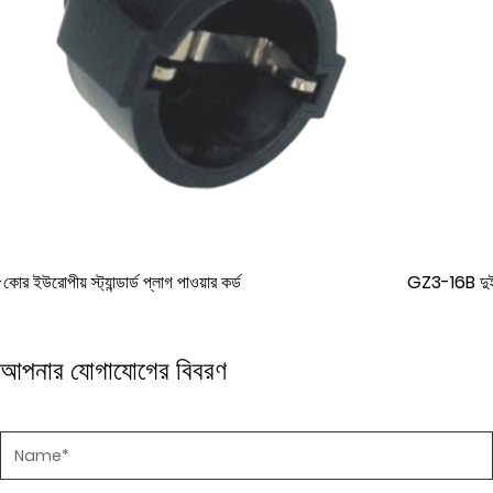
GZ3-16B দুই-কোর ইউরোপীয় স্ট্যান্ডার্ড প্লাগ রাবার এক্সটেনশন পাওয়ার
আপনার যোগাযোগের বিবরণ