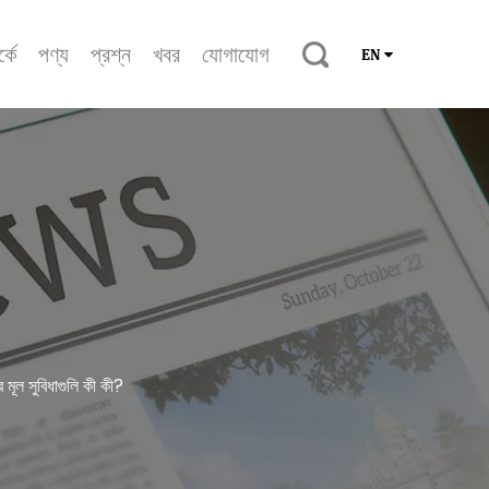
্কে
পণ্য
প্রশ্ন
খবর
যোগাযোগ
EN
 মূল সুবিধাগুলি কী কী?