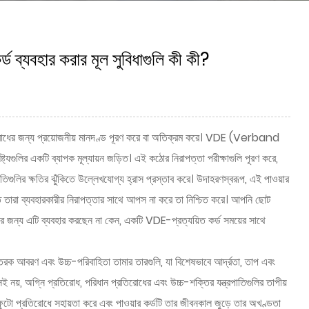
ড ব্যবহার করার মূল সুবিধাগুলি কী কী?
 প্রতিরোধের জন্য প্রয়োজনীয় মানদণ্ড পূরণ করে বা অতিক্রম করে। VDE (Verband
গুলির একটি ব্যাপক মূল্যায়ন জড়িত। এই কঠোর নিরাপত্তা পরীক্ষাগুলি পূরণ করে,
াতিগুলির ক্ষতির ঝুঁকিতে উল্লেখযোগ্য হ্রাস প্রস্তাব করে। উদাহরণস্বরূপ, এই পাওয়ার
যাতে তারা ব্যবহারকারীর নিরাপত্তার সাথে আপস না করে তা নিশ্চিত করে। আপনি ছোট
সের জন্য এটি ব্যবহার করছেন না কেন, একটি VDE-প্রত্যয়িত কর্ড সময়ের সাথে
ন্তরক আবরণ এবং উচ্চ-পরিবাহিতা তামার তারগুলি, যা বিশেষভাবে আর্দ্রতা, তাপ এবং
সই নয়, অগ্নি প্রতিরোধ, পরিধান প্রতিরোধের এবং উচ্চ-শক্তির যন্ত্রপাতিগুলির তাপীয়
 ফুটো প্রতিরোধে সহায়তা করে এবং পাওয়ার কর্ডটি তার জীবনকাল জুড়ে তার অখণ্ডতা