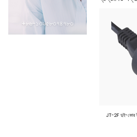
+৮৬-১৩৯৫৮৩৭৪৭৮৩
ST2 IEC স্ট্যান্ডার্ড পাওয়ার কর্ড
JT-2F দুই-কোর ইউএস স