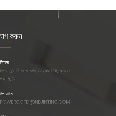
যোগ করুন
ঠিকানা
সিগুয়াং ইন্ডাস্ট্রিয়াল জোন, ইউইয়াও সিটি, ঝেজিয়াং
প্রদেশ, চীন
ই-মেইল
POWERCORD@NBJINTING.COM