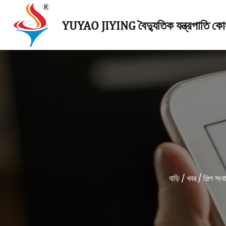
YUYAO JIYING বৈদ্যুতিক যন্ত্রপাতি কোং
বাড়ি
/
খবর
/
শিল্প সংব